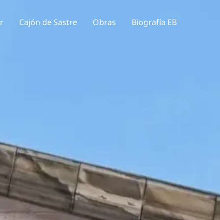
r
Cajón de Sastre
Obras
Biografía EB