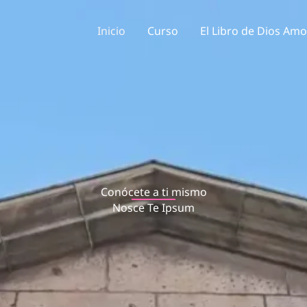
Inicio
Curso
El Libro de Dios Amo
Conócete a ti mismo
Nosce Te Ipsum