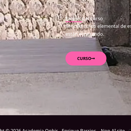
Empiece el curso
Sencillo curso elemental de es
están esperando.
CURSO
ht © 2026 Academia Ophir - Enrique Barrios Non AI site
C