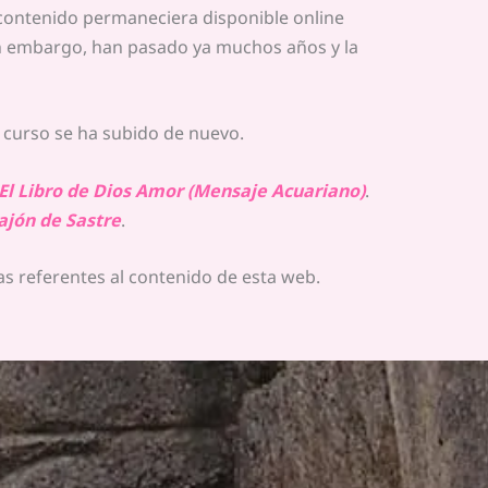
 contenido permaneciera disponible online
in embargo, han pasado ya muchos años y la
el curso se ha subido de nuevo.
El Libro de Dios Amor (Mensaje Acuariano)
.
ajón de Sastre
.
as referentes al contenido de esta web.