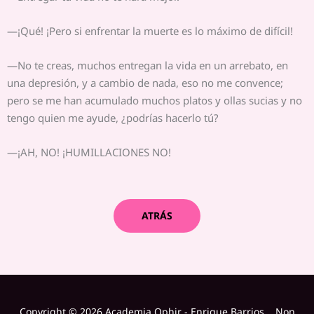
—¡Qué! ¡Pero si enfrentar la muerte es lo máximo de difícil!
—No te creas, muchos entregan la vida en un arrebato, en
una depresión, y a cambio de nada, eso no me convence;
pero se me han acumulado muchos platos y ollas sucias y no
tengo quien me ayude, ¿podrías hacerlo tú?
—¡AH, NO! ¡HUMILLACIONES NO!
ATRÁS
Copyright © 2026 Academia Ophir - Enrique Barrios Non