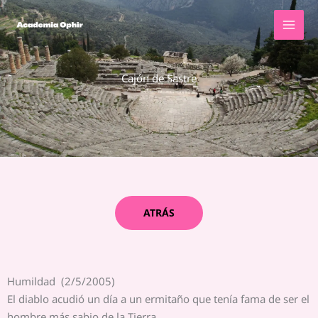
Ir
al
contenido
Cajón de Sastre
ATRÁS
Humildad (2/5/2005)
El diablo acudió un día a un ermitaño que tenía fama de ser el
hombre más sabio de la Tierra.