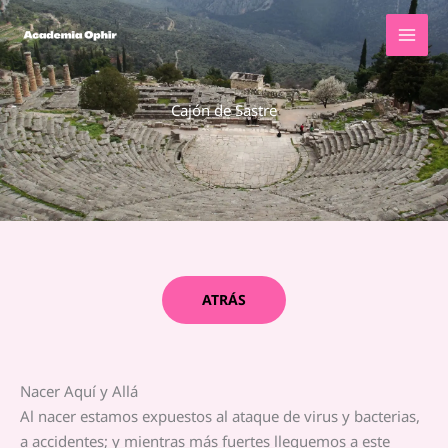
Ir
al
contenido
Cajón de Sastre
ATRÁS
Nacer Aquí y Allá
Al nacer estamos expuestos al ataque de virus y bacterias,
a accidentes; y mientras más fuertes lleguemos a este